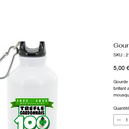
Gour
SKU : 
5,00 
Gourde 
brillant
mousque
Présenté
Quantit
Matière
Hauteur
Diamètr