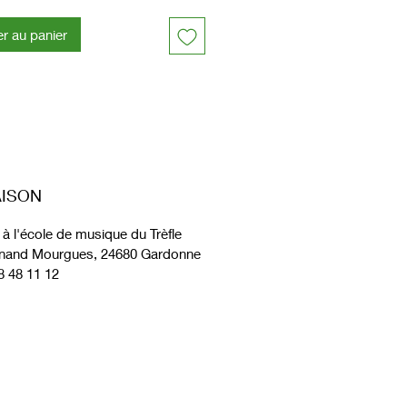
produit : 65 g
er au panier
AISON
à l'école de musique du Trèfle
rnand Mourgues, 24680 Gardonne
8 48 11 12