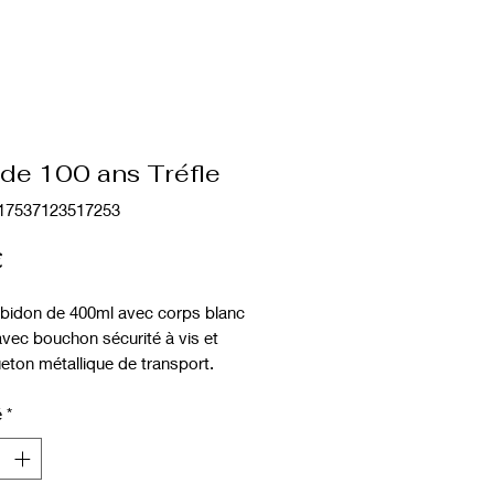
de 100 ans Tréfle
217537123517253
Prix
€
bidon de 400ml avec corps blanc
 avec bouchon sécurité à vis et
ton métallique de transport.
e en boite individuelle.
é
*
 du produit : Aluminium
 du produit : 17.5 cm
e du produit : Ø 6.6 cm