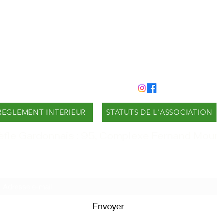
REGLEMENT INTERIEUR
STATUTS DE L'ASSOCIATION
èfle Gardonnais : 95, Complexe Fernand Mo
Formulaire d'abonnement
Envoyer