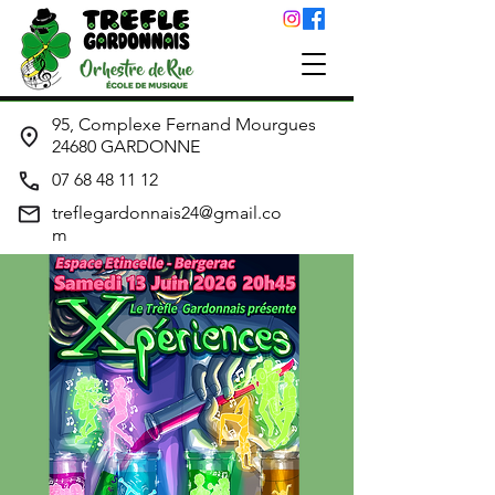
95, Complexe Fernand Mourgues
24680 GARDONNE
07 68 48 11 12
treflegardonnais24@gmail.co
m