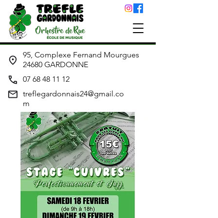
95, Complexe Fernand Mourgues
24680 GARDONNE
07 68 48 11 12
treflegardonnais24@gmail.co
m