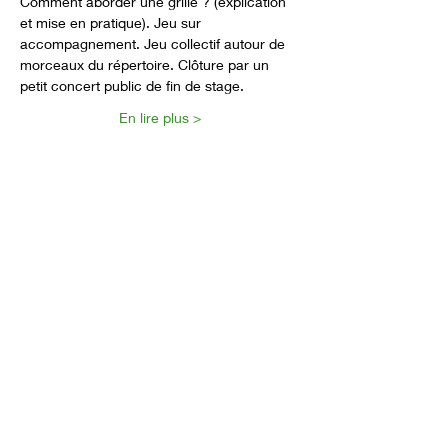
Comment aborder une grille ? (explication 
et mise en pratique). Jeu sur 
accompagnement. Jeu collectif autour de 
morceaux du répertoire. Clôture par un 
petit concert public de fin de stage.
En lire plus >
Partager cet événement
Formulaire d'abonnement