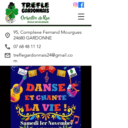
95, Complexe Fernand Mourgues
24680 GARDONNE
07 68 48 11 12
treflegardonnais24@gmail.co
m