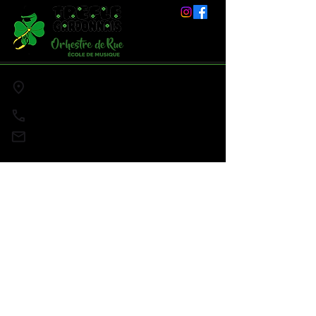
95, Complexe Fernand Mourgues
24680 GARDONNE
07 68 48 11 12
treflegardonnais24@gmail.co
m